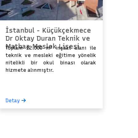
İstanbul - Küçükçekmece
İst
Dr Oktay Duran Teknik ve
Ort
Matbaa Meslek Lisesi
Toplam 12.000 m² inşaat alanı ile
Topl
teknik ve mesleki eğitime yönelik
sahi
nitelikli bir okul binası olarak
stand
hizmete alınmıştır.
mek
ihti
anla
doğ
tama
Detay
Deta