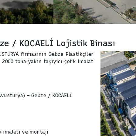
ze / KOCAELİ Lojistik Binası
USTURYA firmasının Gebze Plastikçiler
 2000 tona yakın taşıyıcı çelik imalat
Avusturya) – Gebze / KOCAELİ
ik imalatı ve montajı