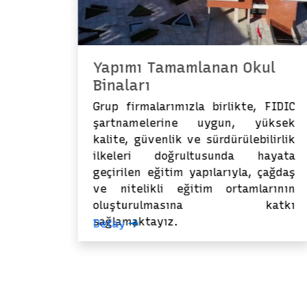
Yapımı Tamamlanan Okul
Binaları
FIDIC
Grup firmalarımızla birlikte, FIDIC
nda,
şartnamelerine uygun, yüksek
ışıyla
kalite, güvenlik ve sürdürülebilirlik
katkı
ilkeleri doğrultusunda hayata
geçirilen eğitim yapılarıyla, çağdaş
ve nitelikli eğitim ortamlarının
oluşturulmasına katkı
sağlamaktayız.
Detay